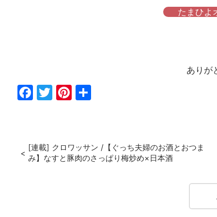
たまひよ
ありが
Fac
Twi
Pin
共
ebo
tter
ter
有
ok
est
[連載] クロワッサン /【ぐっち夫婦のお酒とおつま
み】なすと豚肉のさっぱり梅炒め×日本酒