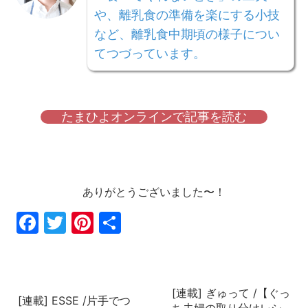
や、離乳食の準備を楽にする小技
など、離乳食中期頃の様子につい
てつづっています。
たまひよオンラインで記事を読む
ありがとうございました〜！
Fac
Twi
Pin
共
ebo
tter
ter
有
ok
est
[連載] ぎゅって /【ぐっ
[連載] ESSE /片手でつ