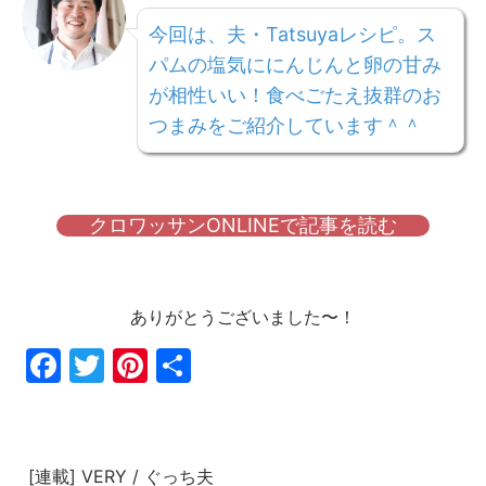
今回は、夫・Tatsuyaレシピ。ス
パムの塩気ににんじんと卵の甘み
が相性いい！食べごたえ抜群のお
つまみをご紹介しています＾＾
クロワッサンONLINEで記事を読む
ありがとうございました〜！
Fac
Twi
Pin
共
ebo
tter
ter
有
ok
est
[連載] VERY / ぐっち夫