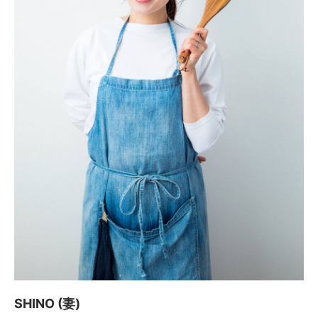
SHINO (妻)