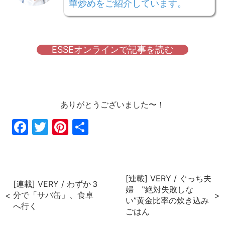
華炒めをご紹介しています。
ESSEオンラインで記事を読む
ありがとうございました〜！
Fac
Twi
Pin
共
ebo
tter
ter
有
ok
est
[連載] VERY / ぐっち夫
[連載] VERY / わずか３
婦 ‟絶対失敗しな
分で「サバ缶」、食卓
い”黄金比率の炊き込み
へ行く
ごはん