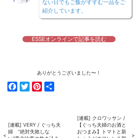
ない日でもご飯がすすむ一品をご
紹介しています。
ESSEオンラインで記事を読む
ありがとうございました〜！
Fac
Twi
Pin
共
ebo
tter
ter
有
ok
est
[連載] クロワッサン /
[連載] VERY / ぐっち夫
【ぐっち夫婦のお酒と
婦 ‟絶対失敗しな
おつまみ】トマトと新