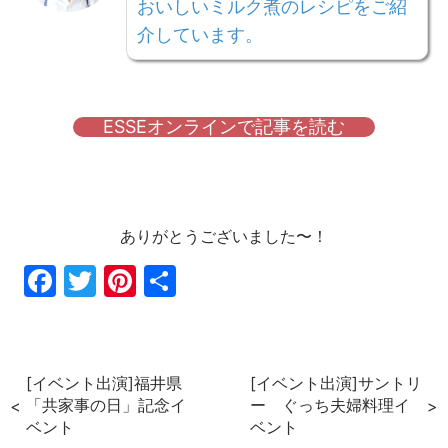
おいしいミルク煮のレシピをご紹
介しています。
ESSEオンラインで記事を読む
ありがとうございました〜！
Fac
Twi
Pin
共
ebo
tter
ter
有
ok
est
[イベント出演]福井県
[イベント出演]サントリ
「共家事の日」記念イ
ー ぐっち夫婦料理イ
ベント
ベント