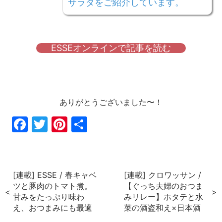
サラダをご紹介しています。
ESSEオンラインで記事を読む
ありがとうございました〜！
Fac
Twi
Pin
共
ebo
tter
ter
有
ok
est
[連載] ESSE / 春キャベ
[連載] クロワッサン /
ツと豚肉のトマト煮。
【ぐっち夫婦のおつま
甘みをたっぷり味わ
みリレー】ホタテと水
え、おつまみにも最適
菜の酒盗和え×日本酒