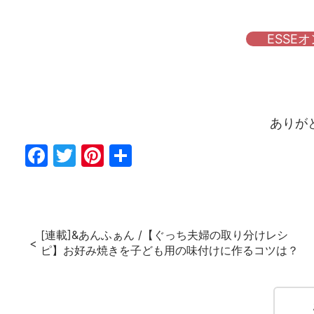
ESSE
ありが
Fac
Twi
Pin
共
ebo
tter
ter
有
ok
est
[連載]&あんふぁん /【ぐっち夫婦の取り分けレシ
ピ】お好み焼きを子ども用の味付けに作るコツは？