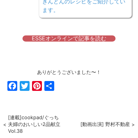
きんとんのレシピをご紹介してい
ます。
ESSEオンラインで記事を読む
ありがとうございました〜！
Fac
Twi
Pin
共
ebo
tter
ter
有
ok
est
[連載]cookpad/ぐっち
夫婦のおいしい2品献立
[動画出演] 野村不動産
Vol.38