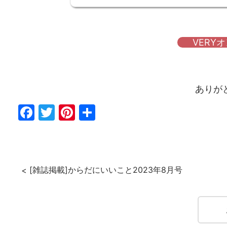
VERY
ありが
Fac
Twi
Pin
共
ebo
tter
ter
有
ok
est
[雑誌掲載]からだにいいこと2023年8月号