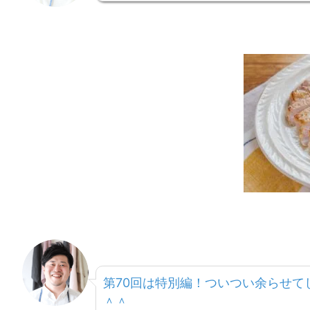
第70回は特別編！ついつい余らせ
＾＾