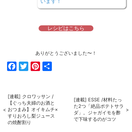
います！
レシピはこちら
ありがとうございました〜！
Fac
Twi
Pin
共
ebo
tter
ter
有
ok
est
[連載] クロワッサン /
[連載] ESSE /材料たっ
【ぐっち夫婦のお酒と
た2つ「絶品ポテトサラ
おつまみ】オイキムチ×
ダ」。ジャガイモを酢
すりおろし梨ジュース
で下味するのがコツ
の焼酎割り