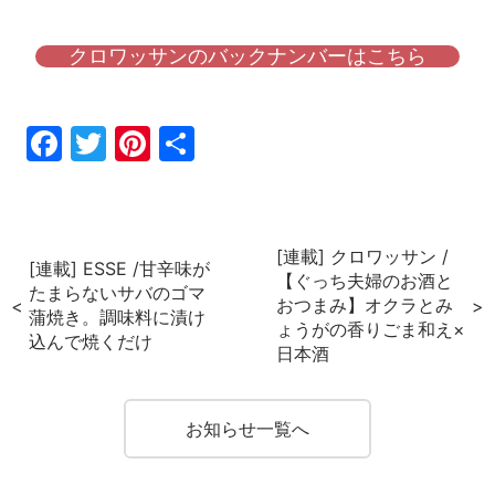
クロワッサンのバックナンバーはこちら
Fac
Twi
Pin
共
ebo
tter
ter
有
ok
est
[連載] クロワッサン /
[連載] ESSE /甘辛味が
【ぐっち夫婦のお酒と
たまらないサバのゴマ
おつまみ】オクラとみ
蒲焼き。調味料に漬け
ょうがの香りごま和え×
込んで焼くだけ
日本酒
お知らせ一覧へ