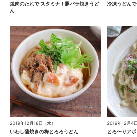
焼肉のたれで スタミナ！豚バラ焼きうど
冷凍うどんで
ん
2019年12月18日（水）
2019年12月
いわし蒲焼きの梅とろろうどん
とろ〜りアボ