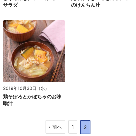
サラダ
のけんちん汁
2019年10月30日（水）
鶏そぼろとかぼちゃのお味
噌汁
‹ 前へ
1
2