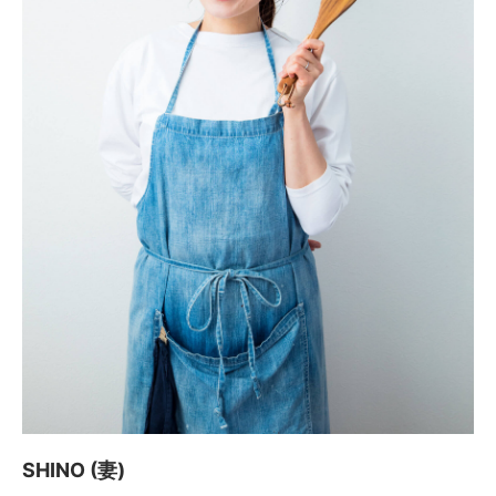
SHINO (妻)