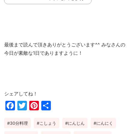
最後まで読んで頂きありがとうございます^^ みなさんの
今日が素敵な1日でありますように！
シェアしてね！
Fac
Twi
Pin
共
ebo
tter
ter
有
30分料理
こしょう
にんじん
にんにく
ok
est