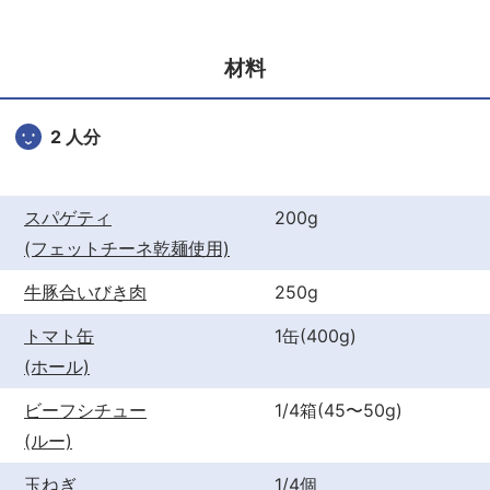
e
er
e
b
st
材料
o
o
2 人分
k
スパゲティ
200g
(フェットチーネ乾麺使用)
牛豚合いびき肉
250g
トマト缶
1缶(400g)
(ホール)
ビーフシチュー
1/4箱(45〜50g)
(ルー)
玉ねぎ
1/4個