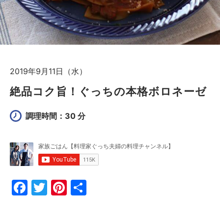
2019年9月11日（水）
絶品コク旨！ぐっちの本格ボロネーゼ
調理時間：30 分
F
T
Pi
共
a
w
nt
有
c
itt
er