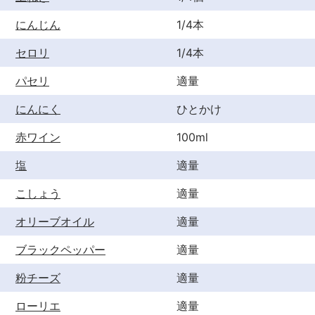
にんじん
1/4本
セロリ
1/4本
パセリ
適量
にんにく
ひとかけ
赤ワイン
100ml
塩
適量
こしょう
適量
オリーブオイル
適量
ブラックペッパー
適量
粉チーズ
適量
ローリエ
適量