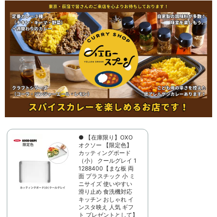
● 【在庫限り】OXO
オクソー 【限定色】
カッティングボード
（小） クールグレイ 1
1288400【まな板 両
面 プラスチック 小 ミ
ニサイズ 使いやすい
滑り止め 食洗機対応
キッチン おしゃれ イ
ンスタ映え 人気 ギフ
ト プレゼントとして】