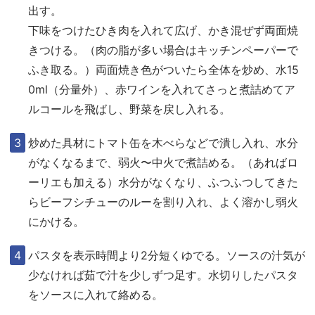
出す。
下味をつけたひき肉を入れて広げ、かき混ぜず両面焼
きつける。（肉の脂が多い場合はキッチンペーパーで
ふき取る。）両面焼き色がついたら全体を炒め、水15
0ml（分量外）、赤ワインを入れてさっと煮詰めてア
ルコールを飛ばし、野菜を戻し入れる。
炒めた具材にトマト缶を木べらなどで潰し入れ、水分
がなくなるまで、弱火〜中火で煮詰める。（あればロ
ーリエも加える）水分がなくなり、ふつふつしてきた
らビーフシチューのルーを割り入れ、よく溶かし弱火
にかける。
パスタを表示時間より2分短くゆでる。ソースの汁気が
少なければ茹で汁を少しずつ足す。水切りしたパスタ
をソースに入れて絡める。