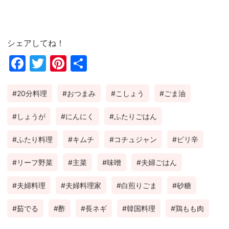
シェアしてね！
Fac
Twi
Pin
共
ebo
tter
ter
有
20分料理
おつまみ
こしょう
ごま油
ok
est
しょうが
にんにく
ふたりごはん
ふたり料理
キムチ
コチュジャン
ピリ辛
リーフ野菜
主菜
味噌
夫婦ごはん
夫婦料理
夫婦料理家
白煎りごま
砂糖
茹でる
酢
長ネギ
韓国料理
鶏もも肉