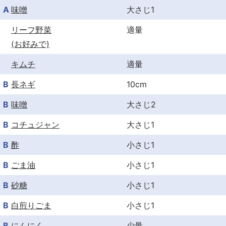
A
味噌
大さじ1
リーフ野菜
適量
(お好みで)
キムチ
適量
B
長ネギ
10cm
B
味噌
大さじ2
B
コチュジャン
大さじ1
B
酢
小さじ1
B
ごま油
小さじ1
B
砂糖
小さじ1
B
白煎りごま
小さじ1
B
にんにく
少量