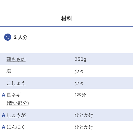
e
er
e
b
st
材料
o
o
2 人分
k
鶏もも肉
250g
塩
少々
こしょう
少々
A
長ネギ
1本分
(青い部分)
A
しょうが
ひとかけ
A
にんにく
ひとかけ