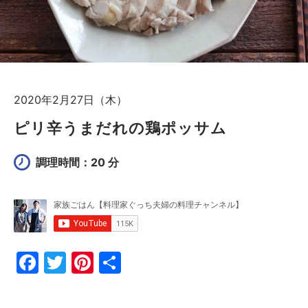
2020年2月27日（木）
ピリ辛うまだれの鶏ポッサム
調理時間：20 分
F
T
Pi
共
a
w
nt
有
c
itt
er