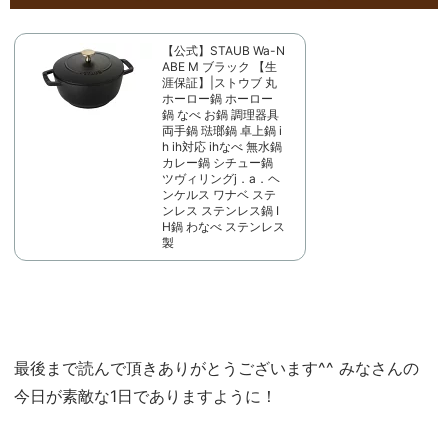
【公式】STAUB Wa-N
ABE M ブラック 【生
涯保証】|ストウブ 丸
ホーロー鍋 ホーロー
鍋 なべ お鍋 調理器具
両手鍋 琺瑯鍋 卓上鍋 i
h ih対応 ihなべ 無水鍋
カレー鍋 シチュー鍋
ツヴィリングj．a．ヘ
ンケルス ワナベ ステ
ンレス ステンレス鍋 I
H鍋 わなべ ステンレス
製
最後まで読んで頂きありがとうございます^^ みなさんの
今日が素敵な1日でありますように！