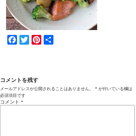
Fac
Twi
Pin
共
ebo
tter
ter
有
ok
est
コメントを残す
メールアドレスが公開されることはありません。
*
が付いている欄は
必須項目です
コメント
*