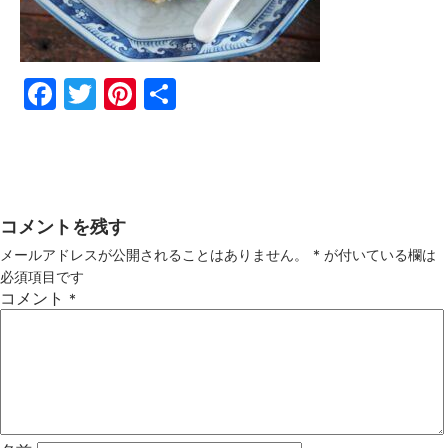
Fac
Twi
Pin
共
ebo
tter
ter
有
ok
est
コメントを残す
メールアドレスが公開されることはありません。
*
が付いている欄は
必須項目です
コメント
*