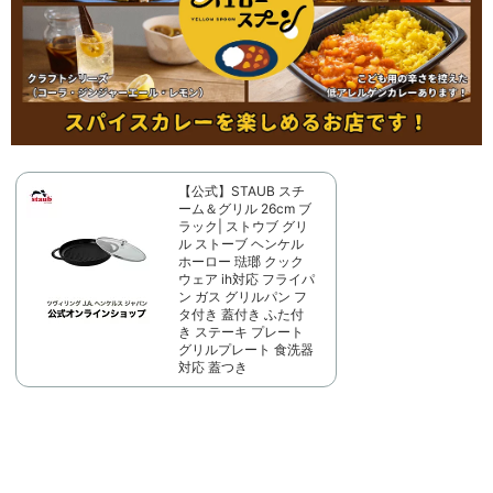
【公式】STAUB スチ
ーム＆グリル 26cm ブ
ラック| ストウブ グリ
ル ストーブ ヘンケル
ホーロー 琺瑯 クック
ウェア ih対応 フライパ
ン ガス グリルパン フ
タ付き 蓋付き ふた付
き ステーキ プレート
グリルプレート 食洗器
対応 蓋つき