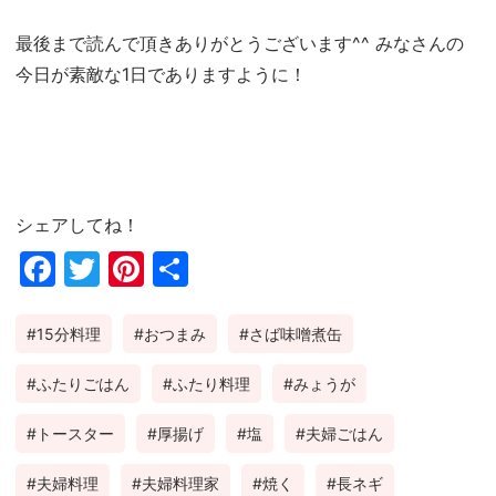
最後まで読んで頂きありがとうございます^^ みなさんの
今日が素敵な1日でありますように！
シェアしてね！
Fac
Twi
Pin
共
ebo
tter
ter
有
15分料理
おつまみ
さば味噌煮缶
ok
est
ふたりごはん
ふたり料理
みょうが
トースター
厚揚げ
塩
夫婦ごはん
夫婦料理
夫婦料理家
焼く
長ネギ