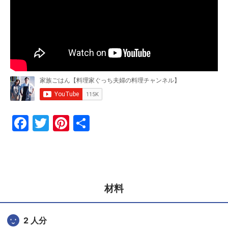
F
T
Pi
共
a
w
nt
有
c
itt
er
e
er
e
b
st
材料
o
o
2 人分