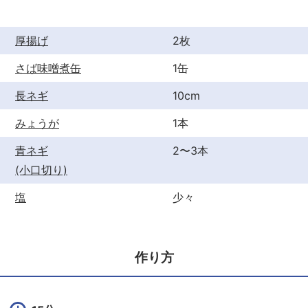
k
厚揚げ
2枚
さば味噌煮缶
1缶
長ネギ
10cm
みょうが
1本
青ネギ
2〜3本
(小口切り)
塩
少々
作り方