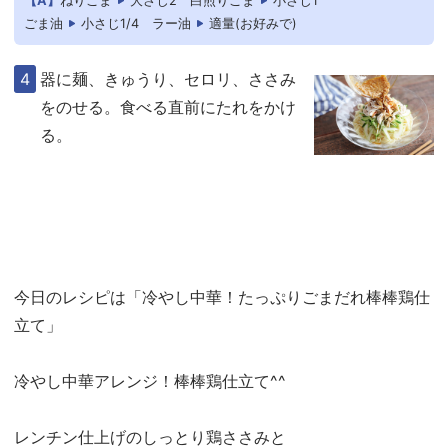
【A】
ねりごま
大さじ2
白煎りごま
小さじ1
ごま油
小さじ1/4
ラー油
適量(お好みで)
器に麺、きゅうり、セロリ、ささみ
をのせる。食べる直前にたれをかけ
る。
今日のレシピは「冷やし中華！たっぷりごまだれ棒棒鶏仕
立て」
冷やし中華アレンジ！棒棒鶏仕立て^^
レンチン仕上げのしっとり鶏ささみと