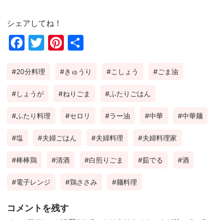
シェアしてね！
Fac
Twi
Pin
共
ebo
tter
ter
有
20分料理
きゅうり
こしょう
ごま油
ok
est
しょうが
ねりごま
ふたりごはん
ふたり料理
セロリ
ラー油
中華
中華麺
塩
夫婦ごはん
夫婦料理
夫婦料理家
棒棒鶏
清酒
白煎りごま
茹でる
酒
電子レンジ
鶏ささみ
麺料理
コメントを残す