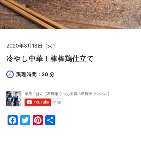
2020年8月18日（火）
冷やし中華！棒棒鶏仕立て
調理時間：20 分
F
T
Pi
共
a
w
nt
有
c
itt
er