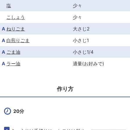
塩
少々
こしょう
少々
A
ねりごま
大さじ2
A
白煎りごま
小さじ1
A
ごま油
小さじ1/4
A
ラー油
適量(お好みで)
作り方
20分