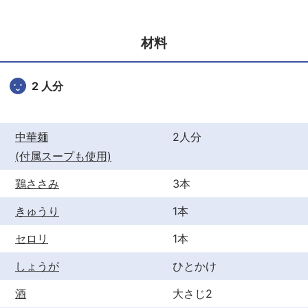
e
er
e
b
st
材料
o
o
2 人分
k
中華麺
2人分
(付属スープも使用)
鶏ささみ
3本
きゅうり
1本
セロリ
1本
しょうが
ひとかけ
酒
大さじ2