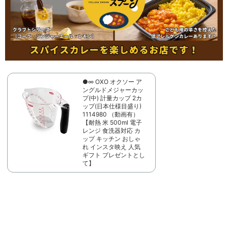
●∞ OXO オクソー ア
ングルドメジャーカッ
プ(中) 計量カップ 2カ
ップ(日本仕様目盛り)
1114980 （動画有）
【耐熱 米 500ml 電子
レンジ 食洗器対応 カ
ップ キッチン おしゃ
れ インスタ映え 人気
ギフト プレゼントとし
て】