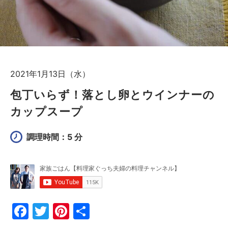
2021年1月13日（水）
包丁いらず！落とし卵とウインナーの
カップスープ
調理時間：5 分
F
T
Pi
共
a
w
nt
有