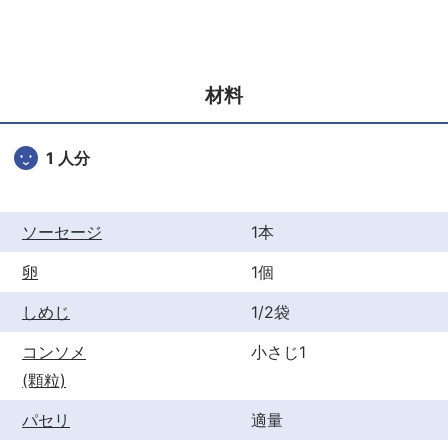
c
itt
er
e
er
e
b
st
材料
o
o
1 人分
k
ソーセージ
1本
卵
1個
しめじ
1/2袋
コンソメ
小さじ1
(顆粒)
パセリ
適量