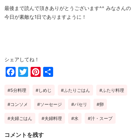
最後まで読んで頂きありがとうございます^^ みなさんの
今日が素敵な1日でありますように！
シェアしてね！
Fac
Twi
Pin
共
ebo
tter
ter
有
5分料理
しめじ
ふたりごはん
ふたり料理
ok
est
コンソメ
ソーセージ
パセリ
卵
夫婦ごはん
夫婦料理
水
汁・スープ
コメントを残す