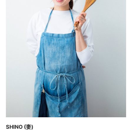
SHINO (妻)