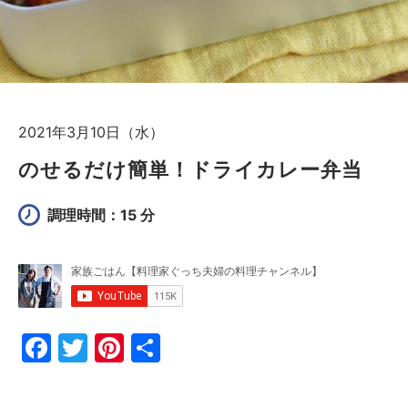
2021年3月10日（水）
のせるだけ簡単！ドライカレー弁当
調理時間：15 分
F
T
Pi
共
a
w
nt
有
c
itt
er