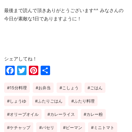
最後まで読んで頂きありがとうございます^^ みなさんの
今日が素敵な1日でありますように！
シェアしてね！
Fac
Twi
Pin
共
ebo
tter
ter
有
15分料理
お弁当
こしょう
ごはん
ok
est
しょうゆ
ふたりごはん
ふたり料理
オリーブオイル
カレーライス
カレー粉
ケチャップ
パセリ
ピーマン
ミニトマト