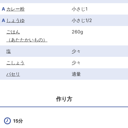
A
カレー粉
小さじ1
A
しょうゆ
小さじ1/2
ごはん
260g
（あたたかいもの）
塩
少々
こしょう
少々
パセリ
適量
作り方
15分