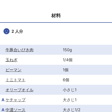
e
er
e
b
st
材料
o
o
2 人分
k
牛豚合いびき肉
150g
玉ねぎ
1/4個
ピーマン
1個
ミニトマト
6個
オリーブオイル
小さじ1
A
ケチャップ
大さじ1
A
中濃ソース
大さじ1/2