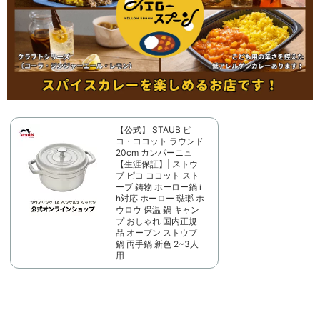
【公式】 STAUB ピ
コ・ココット ラウンド
20cm カンパーニュ
【生涯保証】| ストウ
ブ ピコ ココット スト
ーブ 鋳物 ホーロー鍋 i
h対応 ホーロー 琺瑯 ホ
ウロウ 保温 鍋 キャン
プ おしゃれ 国内正規
品 オーブン ストウブ
鍋 両手鍋 新色 2~3人
用