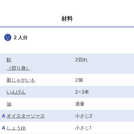
e
er
e
b
st
材料
o
o
2 人分
k
鮭
2切れ
（切り身）
新じゃがいも
2個
いんげん
2~3本
油
適量
A
オイスターソース
小さじ2
A
しょうゆ
小さじ1