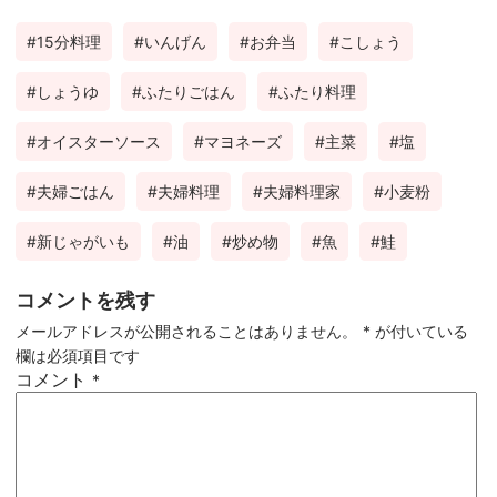
ebo
tter
ter
有
15分料理
いんげん
お弁当
こしょう
ok
est
しょうゆ
ふたりごはん
ふたり料理
オイスターソース
マヨネーズ
主菜
塩
夫婦ごはん
夫婦料理
夫婦料理家
小麦粉
新じゃがいも
油
炒め物
魚
鮭
コメントを残す
メールアドレスが公開されることはありません。
*
が付いている
欄は必須項目です
コメント
*