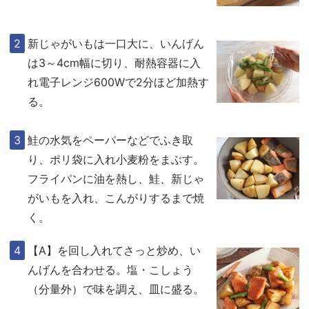
新じゃがいもは一口大に、いんげん
は3～4cm幅に切り、耐熱容器に入
れ電子レンジ600Wで2分ほど加熱す
る。
鮭の水気をペーパーなどでふき取
り、ポリ袋に入れ小麦粉をまぶす。
フライパンに油を熱し、鮭、新じゃ
がいもを入れ、こんがりするまで焼
く。
【A】を回し入れてさっと炒め、い
んげんを合わせる。塩・こしょう
（分量外）で味を調え、皿に盛る。