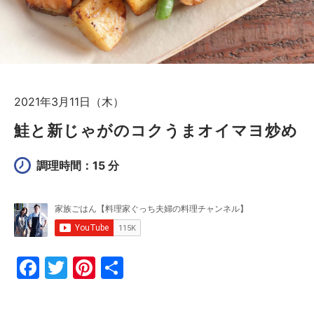
2021年3月11日（木）
鮭と新じゃがのコクうまオイマヨ炒め
調理時間：15 分
F
T
Pi
共
a
w
nt
有
c
itt
er