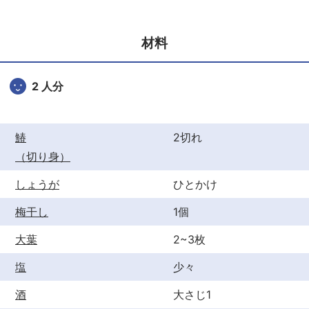
e
er
e
b
st
材料
o
o
2 人分
k
鰆
2切れ
（切り身）
しょうが
ひとかけ
梅干し
1個
大葉
2~3枚
塩
少々
酒
大さじ1