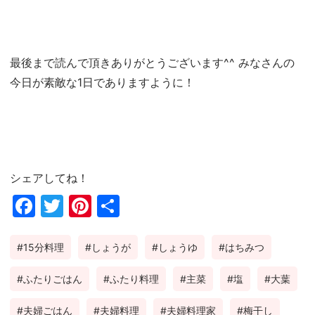
最後まで読んで頂きありがとうございます^^ みなさんの
今日が素敵な1日でありますように！
シェアしてね！
Fac
Twi
Pin
共
ebo
tter
ter
有
15分料理
しょうが
しょうゆ
はちみつ
ok
est
ふたりごはん
ふたり料理
主菜
塩
大葉
夫婦ごはん
夫婦料理
夫婦料理家
梅干し