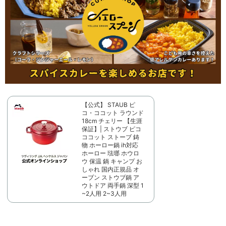
【公式】 STAUB ピ
コ・ココット ラウンド
18cm チェリー 【生涯
保証】| ストウブ ピコ
ココット ストーブ 鋳
物 ホーロー鍋 ih対応
ホーロー 琺瑯 ホウロ
ウ 保温 鍋 キャンプ お
しゃれ 国内正規品 オ
ーブン ストウブ鍋 ア
ウトドア 両手鍋 深型 1
~2人用 2~3人用