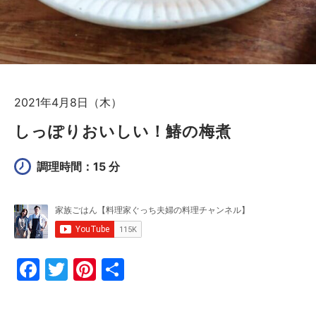
2021年4月8日（木）
しっぽりおいしい！鰆の梅煮
調理時間：15 分
F
T
Pi
共
a
w
nt
有
c
itt
er