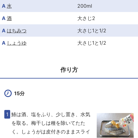
A
水
200ml
A
酒
大さじ2
A
はちみつ
大さじ1と1/2
A
しょうゆ
大さじ1と1/2
作り方
15分
鰆は酒、塩をふり、少し置き、水気
を取る。梅干しは種を除いてたた
く。しょうがは皮付きのままスライ