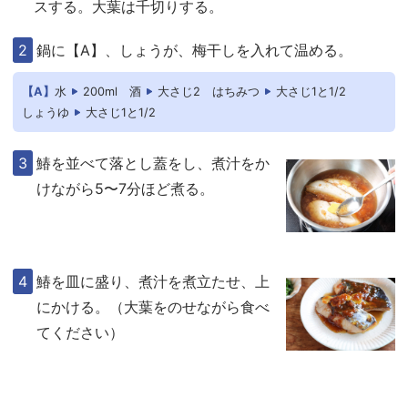
スする。大葉は千切りする。
鍋に【A】、しょうが、梅干しを入れて温める。
【A】
水
200ml
酒
大さじ2
はちみつ
大さじ1と1/2
しょうゆ
大さじ1と1/2
鰆を並べて落とし蓋をし、煮汁をか
けながら5〜7分ほど煮る。
鰆を皿に盛り、煮汁を煮立たせ、上
にかける。（大葉をのせながら食べ
てください）