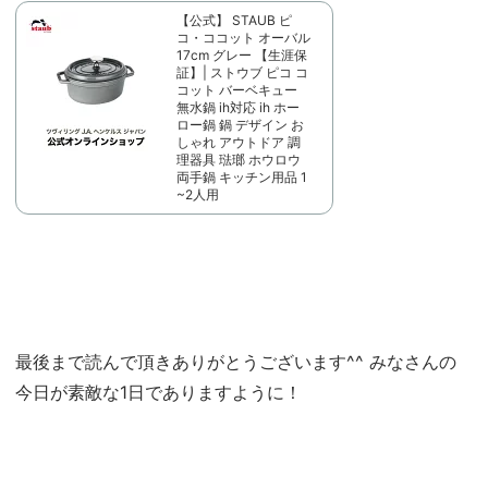
【公式】 STAUB ピ
コ・ココット オーバル
17cm グレー 【生涯保
証】| ストウブ ピコ コ
コット バーベキュー
無水鍋 ih対応 ih ホー
ロー鍋 鍋 デザイン お
しゃれ アウトドア 調
理器具 琺瑯 ホウロウ
両手鍋 キッチン用品 1
~2人用
最後まで読んで頂きありがとうございます^^ みなさんの
今日が素敵な1日でありますように！