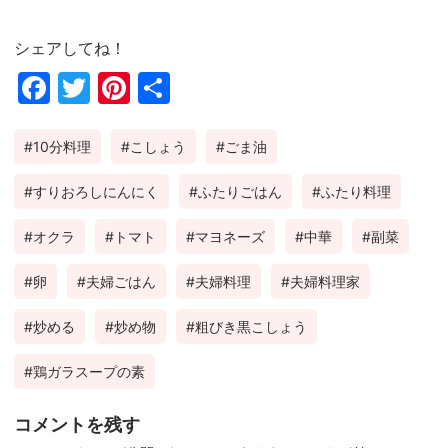
シェアしてね！
Fac
Twi
Pin
共
ebo
tter
ter
有
10分料理
こしょう
ごま油
ok
est
すりおろしにんにく
ふたりごはん
ふたり料理
オクラ
トマト
マヨネーズ
中華
副菜
卵
夫婦ごはん
夫婦料理
夫婦料理家
炒める
炒め物
粗びき黒こしょう
鶏ガラスープの素
コメントを残す