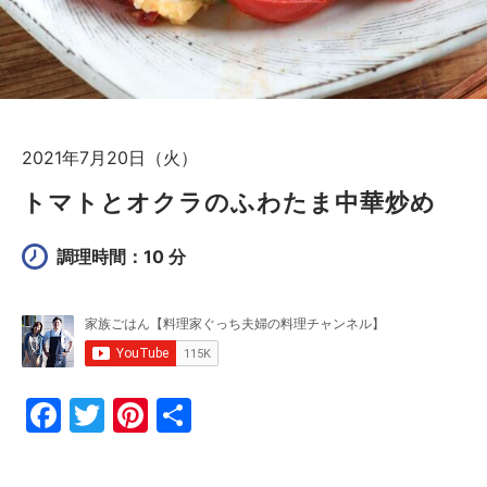
2021年7月20日（火）
トマトとオクラのふわたま中華炒め
調理時間：10 分
F
T
Pi
共
a
w
nt
有
c
itt
er