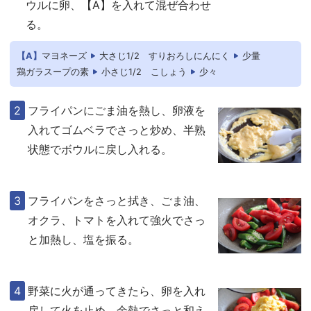
ウルに卵、【A】を入れて混ぜ合わせ
る。
【A】
マヨネーズ
大さじ1/2
すりおろしにんにく
少量
鶏ガラスープの素
小さじ1/2
こしょう
少々
フライパンにごま油を熱し、卵液を
入れてゴムベラでさっと炒め、半熟
状態でボウルに戻し入れる。
フライパンをさっと拭き、ごま油、
オクラ、トマトを入れて強火でさっ
と加熱し、塩を振る。
野菜に火が通ってきたら、卵を入れ
戻して火を止め、余熱でさっと和え