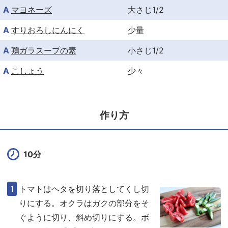
A
マヨネーズ
大さじ1/2
A
すりおろしにんにく
少量
A
鶏ガラスープの素
小さじ1/2
A
こしょう
少々
作り方
10分
トマトはヘタを切り落としてくし切
りにする。オクラはガクの部分をそ
ぐように切り、斜め切りにする。ボ