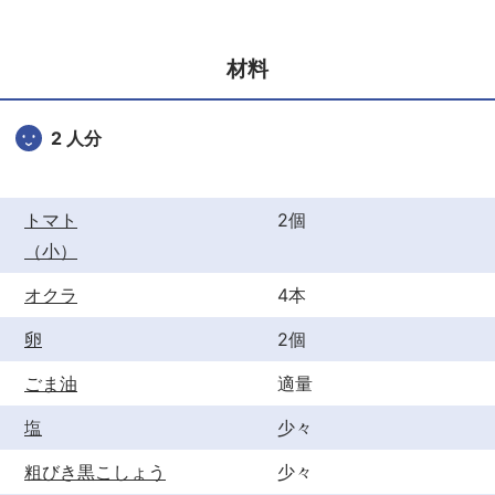
e
er
e
b
st
材料
o
o
2 人分
k
トマト
2個
（小）
オクラ
4本
卵
2個
ごま油
適量
塩
少々
粗びき黒こしょう
少々