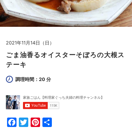
2021年11月14日（日）
ごま油香るオイスターそぼろの大根ス
テーキ
調理時間：20 分
F
T
Pi
共
a
w
nt
有