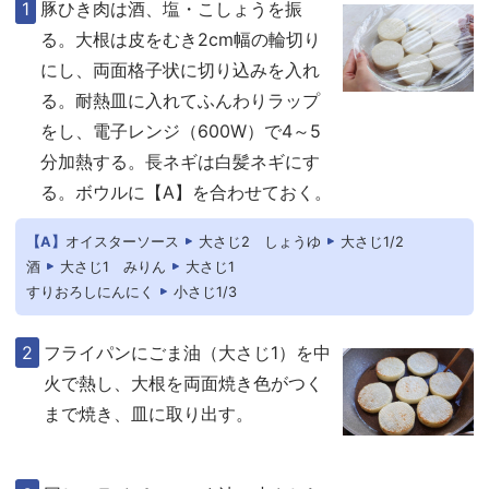
豚ひき肉は酒、塩・こしょうを振
る。大根は皮をむき2cm幅の輪切り
にし、両面格子状に切り込みを入れ
る。耐熱皿に入れてふんわりラップ
をし、電子レンジ（600W）で4～5
分加熱する。長ネギは白髪ネギにす
る。ボウルに【A】を合わせておく。
【A】
オイスターソース
大さじ2
しょうゆ
大さじ1/2
酒
大さじ1
みりん
大さじ1
すりおろしにんにく
小さじ1/3
フライパンにごま油（大さじ1）を中
火で熱し、大根を両面焼き色がつく
まで焼き、皿に取り出す。