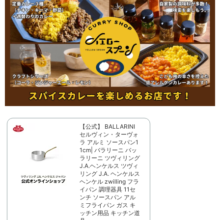
【公式】 BALLARINI
セルヴィン・ターヴォ
ラ アルミ ソースパン1
1cm| バラリーニ バッ
ラリーニ ツヴィリング
J.A.ヘンケルス ツヴィ
リング J.A. ヘンケルス
ヘンケル zwilling フラ
イパン 調理器具 11セ
ンチ ソースパン アル
ミフライパン ガス キ
ッチン用品 キッチン道