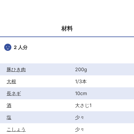
c
itt
er
e
er
e
b
st
材料
o
o
2 人分
k
豚ひき肉
200g
大根
1/3本
長ネギ
10cm
酒
大さじ1
塩
少々
こしょう
少々