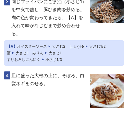
同じフライパンにごま油（小さじ1）
を中火で熱し、豚ひき肉を炒める。
肉の色が変わってきたら、【A】を
入れて味がなじむまで炒め合わせ
る。
【A】
オイスターソース
大さじ2
しょうゆ
大さじ1/2
酒
大さじ1
みりん
大さじ1
すりおろしにんにく
小さじ1/3
皿に盛った大根の上に、そぼろ、白
髪ネギをのせる。