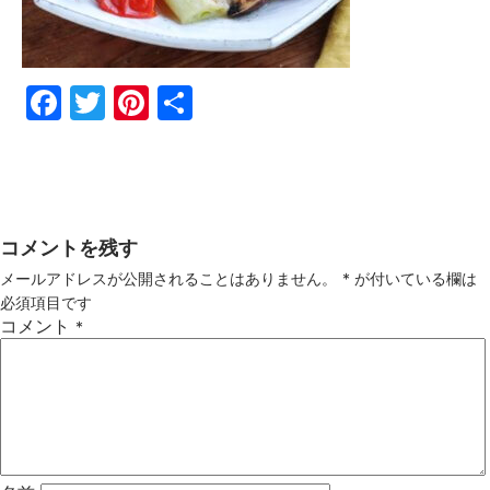
Fac
Twi
Pin
共
ebo
tter
ter
有
ok
est
コメントを残す
メールアドレスが公開されることはありません。
*
が付いている欄は
必須項目です
コメント
*