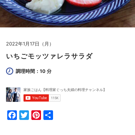
2022年1月17日（月）
いちごモッツァレラサラダ
調理時間：10 分
F
T
Pi
共
a
w
nt
有
c
itt
er