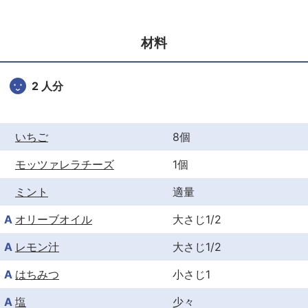
e
er
e
b
st
材料
o
o
2 人分
k
いちご
8個
モッツァレラチーズ
1個
ミント
適量
A
オリーブオイル
大さじ1/2
A
レモン汁
大さじ1/2
A
はちみつ
小さじ1
A
塩
少々