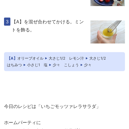
【A】を混ぜ合わせてかける。ミン
トを飾る。
【A】
オリーブオイル
大さじ1/2
レモン汁
大さじ1/2
はちみつ
小さじ1
塩
少々
こしょう
少々
今日のレシピは「いちごモッツァレラサラダ」
ホームパーティに