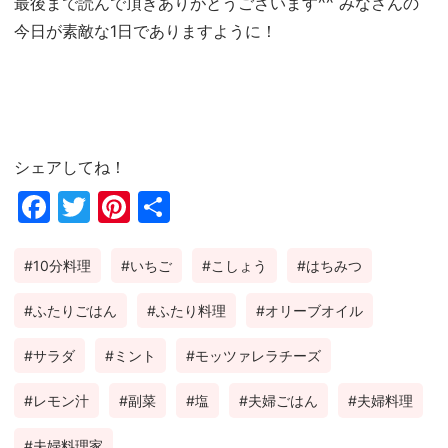
最後まで読んで頂きありがとうございます^^ みなさんの
今日が素敵な1日でありますように！
シェアしてね！
Fac
Twi
Pin
共
ebo
tter
ter
有
10分料理
いちご
こしょう
はちみつ
ok
est
ふたりごはん
ふたり料理
オリーブオイル
サラダ
ミント
モッツァレラチーズ
レモン汁
副菜
塩
夫婦ごはん
夫婦料理
夫婦料理家