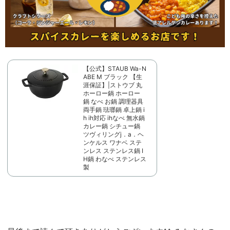
【公式】STAUB Wa-N
ABE M ブラック 【生
涯保証】|ストウブ 丸
ホーロー鍋 ホーロー
鍋 なべ お鍋 調理器具
両手鍋 琺瑯鍋 卓上鍋 i
h ih対応 ihなべ 無水鍋
カレー鍋 シチュー鍋
ツヴィリングj．a．ヘ
ンケルス ワナベ ステ
ンレス ステンレス鍋 I
H鍋 わなべ ステンレス
製