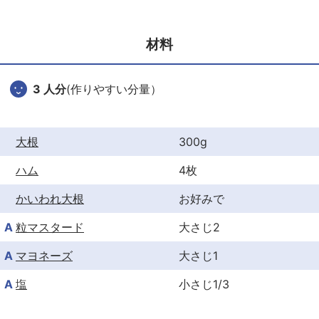
e
er
e
b
st
材料
o
o
3 人分
(作りやすい分量）
k
大根
300g
ハム
4枚
かいわれ大根
お好みで
A
粒マスタード
大さじ2
A
マヨネーズ
大さじ1
A
塩
小さじ1/3