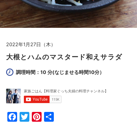
2022年1月27日（木）
大根とハムのマスタード和えサラダ
調理時間：10 分
(なじませる時間10分）
F
T
Pi
共
a
w
nt
有
c
itt
er