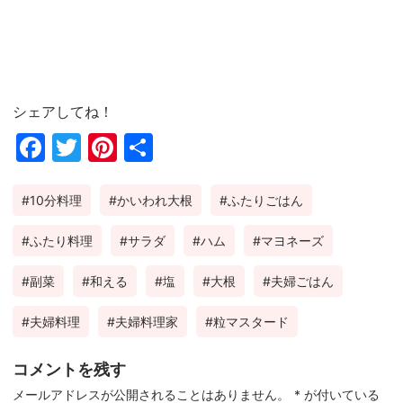
シェアしてね！
Fac
Twi
Pin
共
ebo
tter
ter
有
10分料理
かいわれ大根
ふたりごはん
ok
est
ふたり料理
サラダ
ハム
マヨネーズ
副菜
和える
塩
大根
夫婦ごはん
夫婦料理
夫婦料理家
粒マスタード
コメントを残す
メールアドレスが公開されることはありません。
*
が付いている