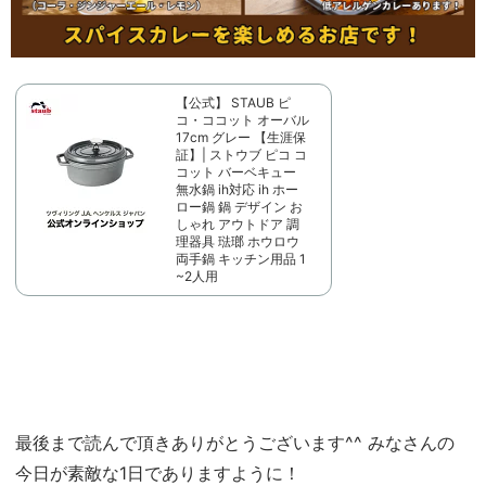
【公式】 STAUB ピ
コ・ココット オーバル
17cm グレー 【生涯保
証】| ストウブ ピコ コ
コット バーベキュー
無水鍋 ih対応 ih ホー
ロー鍋 鍋 デザイン お
しゃれ アウトドア 調
理器具 琺瑯 ホウロウ
両手鍋 キッチン用品 1
~2人用
最後まで読んで頂きありがとうございます^^ みなさんの
今日が素敵な1日でありますように！