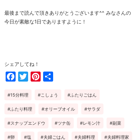
最後まで読んで頂きありがとうございます^^ みなさんの
今日が素敵な1日でありますように！
シェアしてね！
Fac
Twi
Pin
共
ebo
tter
ter
有
15分料理
こしょう
ふたりごはん
ok
est
ふたり料理
オリーブオイル
サラダ
スナップエンドウ
ツナ缶
レモン汁
副菜
卵
塩
夫婦ごはん
夫婦料理
夫婦料理家