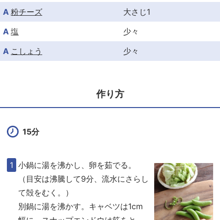
A
粉チーズ
大さじ1
A
塩
少々
A
こしょう
少々
作り方
15分
小鍋に湯を沸かし、卵を茹でる。
（目安は沸騰して9分、流水にさらし
て殻をむく。）
別鍋に湯を沸かす。キャベツは1cm