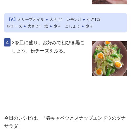
【A】
オリーブオイル
大さじ1
レモン汁
小さじ2
粉チーズ
大さじ1
塩
少々
こしょう
少々
3を皿に盛り、お好みで粗びき黒こ
しょう、粉チーズをふる。
今日のレシピは、「春キャベツとスナップエンドウのツナ
サラダ」