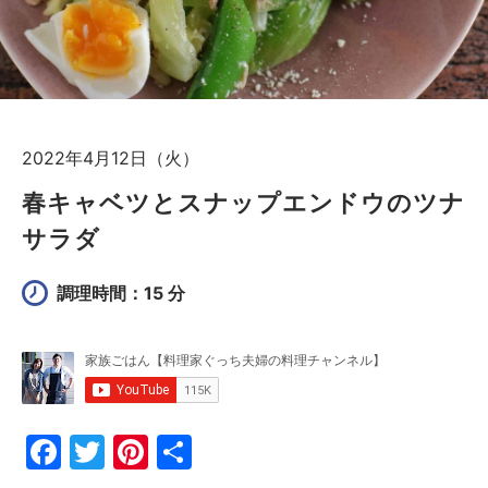
2022年4月12日（火）
春キャベツとスナップエンドウのツナ
サラダ
調理時間：15 分
F
T
Pi
共
a
w
nt
有