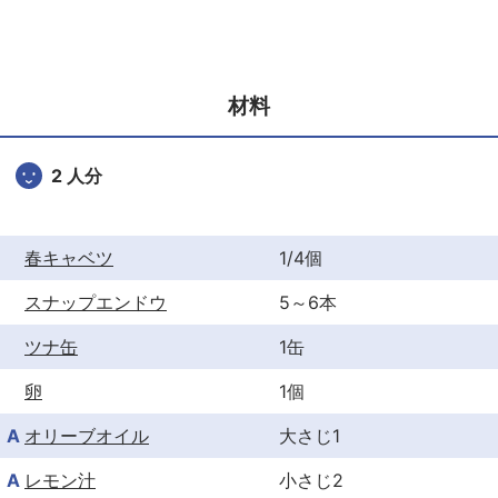
c
itt
er
e
er
e
b
st
材料
o
o
2 人分
k
春キャベツ
1/4個
スナップエンドウ
5～6本
ツナ缶
1缶
卵
1個
A
オリーブオイル
大さじ1
A
レモン汁
小さじ2