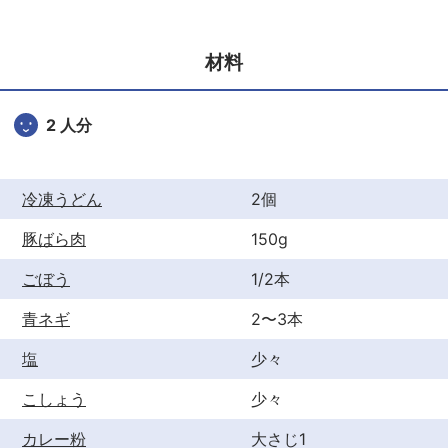
e
er
e
b
st
材料
o
o
2 人分
k
冷凍うどん
2個
豚ばら肉
150g
ごぼう
1/2本
青ネギ
2〜3本
塩
少々
こしょう
少々
カレー粉
大さじ1