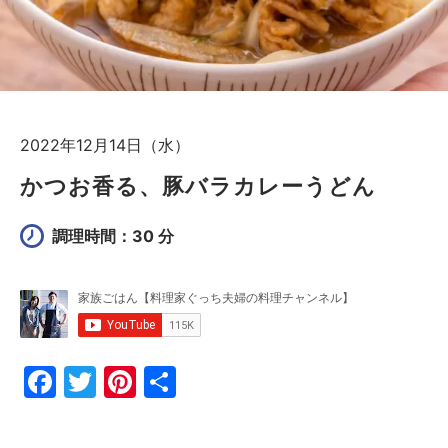
2022年12月14日（水）
かつお香る、豚バラカレーうどん
調理時間：30 分
F
T
Pi
共
a
w
nt
有
c
itt
er