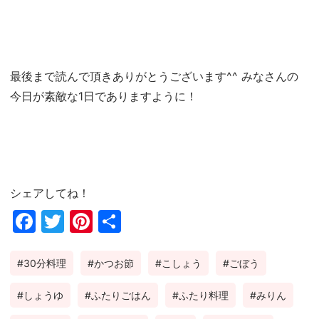
最後まで読んで頂きありがとうございます^^ みなさんの
今日が素敵な1日でありますように！
シェアしてね！
Fac
Twi
Pin
共
ebo
tter
ter
有
30分料理
かつお節
こしょう
ごぼう
ok
est
しょうゆ
ふたりごはん
ふたり料理
みりん