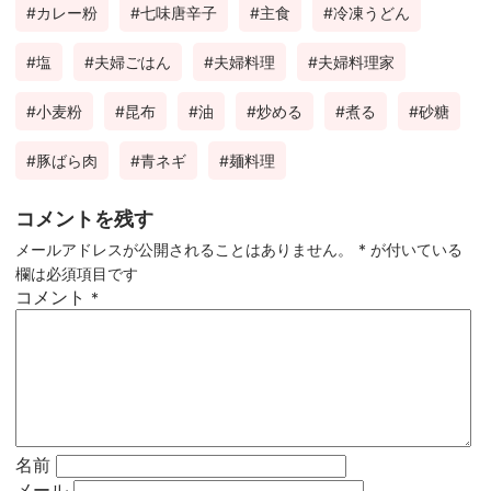
カレー粉
七味唐辛子
主食
冷凍うどん
塩
夫婦ごはん
夫婦料理
夫婦料理家
小麦粉
昆布
油
炒める
煮る
砂糖
豚ばら肉
青ネギ
麺料理
コメントを残す
メールアドレスが公開されることはありません。
*
が付いている
欄は必須項目です
コメント
*
名前
メール