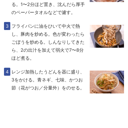
る。1〜2分ほど置き、沈んだら厚手
のペーパータオルなどで濾す。
フライパンに油をひいて中火で熱
し、豚肉を炒める。色が変わったら
ごぼうを炒める。しんなりしてきた
ら、2の出汁を加えて弱火で7〜8分
ほど煮る。
レンジ加熱したうどんを器に盛り、
3をかける。青ネギ、七味、かつお
節（花がつお／分量外）をのせる。