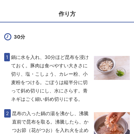
作り方
30分
鍋に水を入れ、30分ほど昆布を浸け
ておく。豚肉は食べやすい大きさに
切り、塩・こしょう、カレー粉、小
麦粉をつける。ごぼうは縦半分に切
って斜め切りにし、水にさらす。青
ネギはごく細い斜め切りにする。
昆布の入った鍋の湯を沸かし、沸騰
直前で昆布を取る。沸騰したら、か
つお節（花がつお）を入れ火を止め