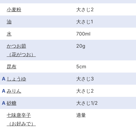
小麦粉
大さじ2
油
大さじ1
水
700ml
かつお節
20g
（花がつお）
昆布
5cm
A
しょうゆ
大さじ3
A
みりん
大さじ2
A
砂糖
大さじ1/2
七味唐辛子
適量
（お好みで）