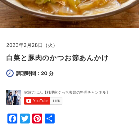
2023年2月28日（火）
白菜と豚肉のかつお節あんかけ
調理時間：20 分
F
T
Pi
共
a
w
nt
有
c
itt
er