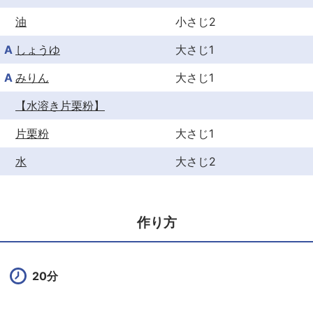
油
小さじ2
A
しょうゆ
大さじ1
A
みりん
大さじ1
【水溶き片栗粉】
片栗粉
大さじ1
水
大さじ2
作り方
20分