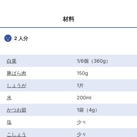
e
er
e
b
st
材料
o
o
2 人分
k
白菜
1/6個（360g）
豚ばら肉
150g
しょうが
1片
水
200ml
かつお節
1袋（4g）
塩
少々
こしょう
少々