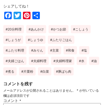
シェアしてね！
Fac
Twi
Pin
共
ebo
tter
ter
有
20分料理
あんかけ
かつお節
こしょう
ok
est
しょうが
しょうゆ
ふたりごはん
ふたり料理
みりん
主菜
和食
塩
夫婦ごはん
夫婦料理
夫婦料理家
水
油
煮る
片栗粉
白菜
豚ばら肉
コメントを残す
メールアドレスが公開されることはありません。
*
が付いている
欄は必須項目です
コメント
*