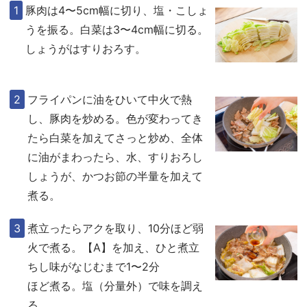
豚肉は4〜5cm幅に切り、塩・こしょ
うを振る。白菜は3〜4cm幅に切る。
しょうがはすりおろす。
フライパンに油をひいて中火で熱
し、豚肉を炒める。色が変わってき
たら白菜を加えてさっと炒め、全体
に油がまわったら、水、すりおろし
しょうが、かつお節の半量を加えて
煮る。
煮立ったらアクを取り、10分ほど弱
火で煮る。【A】を加え、ひと煮立
ちし味がなじむまで1〜2分
ほど煮る。塩（分量外）で味を調え
る。