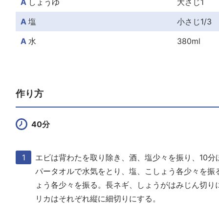
A
しょうゆ
大さじ1
A
塩
小さじ1/3
A
水
380ml
作り方
40分
エビは背わたを取り除き、酒、塩少々を振り、10分
パータオルで水気をとり、塩、こしょう各少々を振
ょう各少々を振る。長ネギ、しょうがはみじん切り
リカはそれぞれ縦に細切りにする。