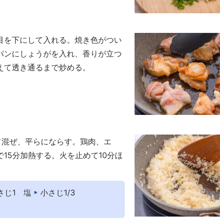
目を下にして入れる。焼き色がつい
パンにしょうがを入れ、香りが立つ
えて透き通るまで炒める。
て混ぜ、平らにならす。鶏肉、エ
15分加熱する。火を止めて10分ほ
さじ1
塩
小さじ1/3