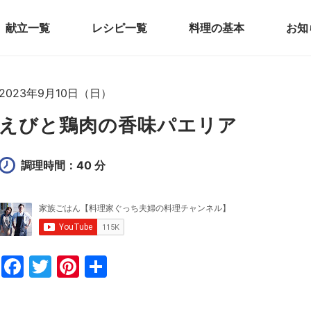
献立一覧
レシピ一覧
料理の基本
お知
2023年9月10日（日）
えびと鶏肉の香味パエリア
調理時間：40 分
F
T
Pi
共
a
w
nt
有
c
itt
er