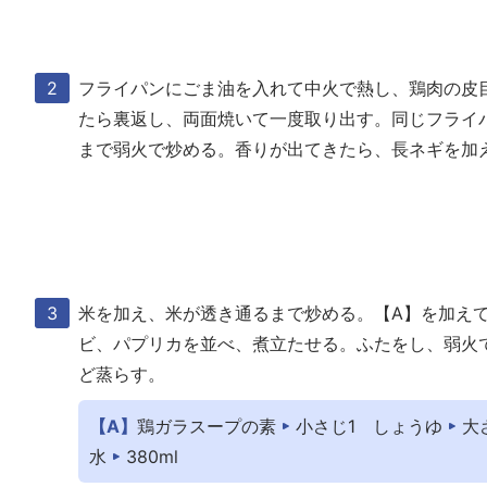
フライパンにごま油を入れて中火で熱し、鶏肉の皮
たら裏返し、両面焼いて一度取り出す。同じフライ
まで弱火で炒める。香りが出てきたら、長ネギを加
米を加え、米が透き通るまで炒める。【A】を加え
ビ、パプリカを並べ、煮立たせる。ふたをし、弱火で
ど蒸らす。
【A】
鶏ガラスープの素
小さじ1
しょうゆ
大
水
380ml