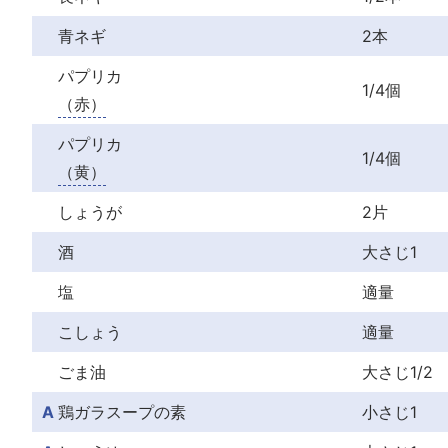
青ネギ
2本
パプリカ
1/4個
（赤）
パプリカ
1/4個
（黄）
しょうが
2片
酒
大さじ1
塩
適量
こしょう
適量
ごま油
大さじ1/2
A
鶏ガラスープの素
小さじ1