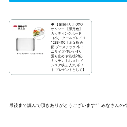
● 【在庫限り】OXO
オクソー 【限定色】
カッティングボード
（小） クールグレイ 1
1288400【まな板 両
面 プラスチック 小 ミ
ニサイズ 使いやすい
滑り止め 食洗機対応
キッチン おしゃれ イ
ンスタ映え 人気 ギフ
ト プレゼントとして】
最後まで読んで頂きありがとうございます^^ みなさんの