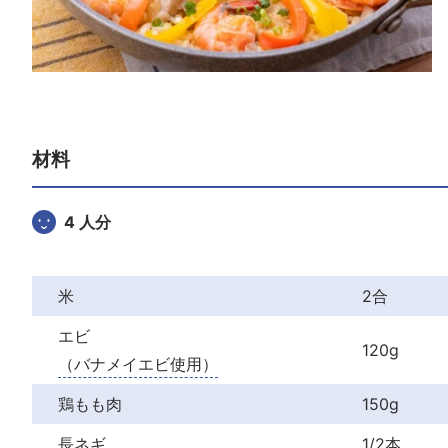
材料
4 人分
米
2合
エビ
120g
（バナメイエビ使用）
鶏もも肉
150g
長ネギ
1/2本