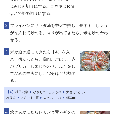
はみじん切りにする。青ネギは1cm
ほどの斜め切りにする。
フライパンにサラダ油を中火で熱し、長ネギ、しょう
がを入れて炒める。香りが出てきたら、米を炒め合わ
せる。
米が透き通ってきたら【A】を入
れ、煮立ったら、鶏肉、ごぼう、赤
パプリカ、しめじをのせ、ふたをし
て弱めの中火にし、12分ほど加熱す
る。
【A】
柚子胡椒
小さじ2
しょうゆ
大さじ1と1/2
みりん
大さじ1
酒
大さじ1
水
450ml
炊きあがったらレモンと青ネギをの