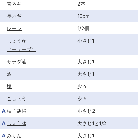
青ネギ
2本
長ネギ
10cm
レモン
1/2個
しょうが
小さじ1
（チューブ）
サラダ油
大さじ1
酒
大さじ1
塩
少々
こしょう
少々
A
柚子胡椒
小さじ2
A
しょうゆ
大さじ1と1/2
A
みりん
大さじ1