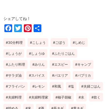
シェアしてね！
Fac
Twi
Pin
共
ebo
tter
ter
有
30分料理
こしょう
ごぼう
しめじ
ok
est
しょうが
しょうゆ
ふたりごはん
ふたり料理
みりん
エスビー
キャンプ
サラダ油
スパイス
パエリア
パプリカ
フライパン
レモン
和風
塩
夫婦ごはん
夫婦料理
夫婦料理家
柚子胡椒
水
炊く
炒める
米
酒
長ネギ
青ネギ