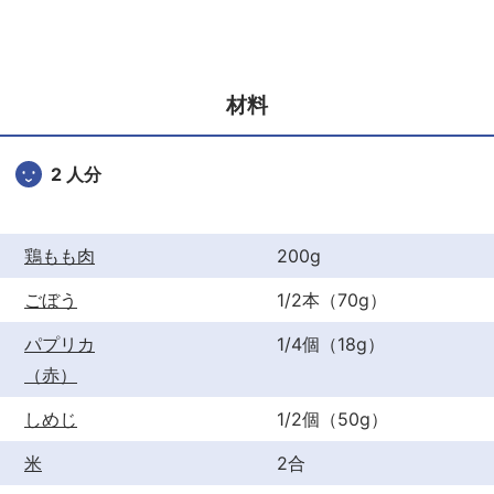
c
itt
er
e
er
e
b
st
材料
o
o
2 人分
k
鶏もも肉
200g
ごぼう
1/2本（70g）
パプリカ
1/4個（18g）
（赤）
しめじ
1/2個（50g）
米
2合