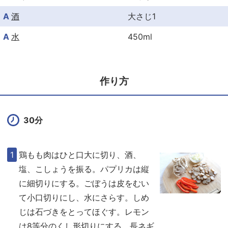
A
酒
大さじ1
A
水
450ml
作り方
30分
鶏もも肉はひと口大に切り、酒、
塩、こしょうを振る。パプリカは縦
に細切りにする。ごぼうは皮をむい
て小口切りにし、水にさらす。しめ
じは石づきをとってほぐす。レモン
は8等分のくし形切りにする。長ネギ