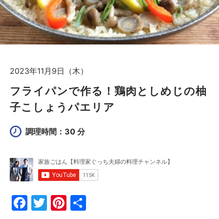
2023年11月9日（木）
フライパンで作る！鶏肉としめじの柚
子こしょうパエリア
調理時間：30 分
F
T
Pi
共
a
w
nt
有