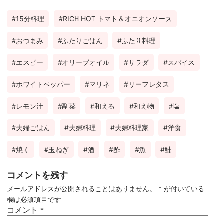
ebo
tter
ter
有
15分料理
RICH HOT トマト＆オニオンソース
ok
est
おつまみ
ふたりごはん
ふたり料理
エスビー
オリーブオイル
サラダ
スパイス
ホワイトペッパー
マリネ
リーフレタス
レモン汁
副菜
和える
和え物
塩
夫婦ごはん
夫婦料理
夫婦料理家
洋食
焼く
玉ねぎ
酒
酢
魚
鮭
コメントを残す
メールアドレスが公開されることはありません。
*
が付いている
欄は必須項目です
コメント
*