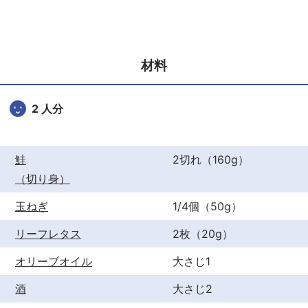
c
itt
er
e
er
e
b
st
材料
o
o
2 人分
k
鮭
2切れ（160g）
（切り身）
玉ねぎ
1/4個（50g）
リーフレタス
2枚（20g）
オリーブオイル
大さじ1
酒
大さじ2