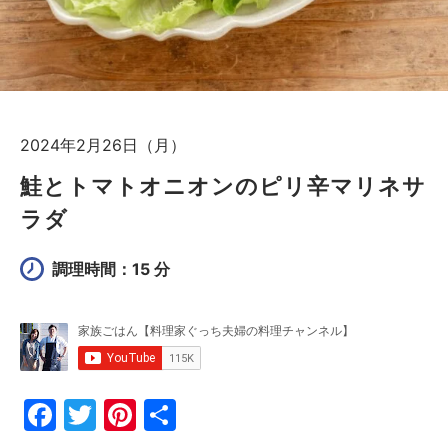
2024年2月26日（月）
鮭とトマトオニオンのピリ辛マリネサ
ラダ
調理時間：15 分
F
T
Pi
共
a
w
nt
有