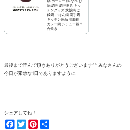
鍋 ホーロー 鍋 なべ お
鍋 調理 調理器具 キッ
チングッズ 炊飯鍋 ご
飯鍋 ごはん鍋 両手鍋
キッチン用品 琺瑯鍋
カレー鍋 シチュー鍋 2
合炊き
最後まで読んで頂きありがとうございます^^ みなさんの
今日が素敵な1日でありますように！
シェアしてね！
Fac
Twi
Pin
共