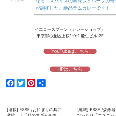
なる！スパイスの奥深さとハーブの軽
が調和した、絶品ラムカレーです！
イエロースプーン（カレーショップ）
東京都杉並区上荻1-9-1 慶仁ビル 2F
YouTubeはこちら
HPはこちら
Fac
Twi
Pin
共
ebo
tter
ter
有
ok
est
[連載] ESSE /おにぎりの具に
[連載] ESSE /炊
激推し！「鮭のネギみそ焼
ぴったり「エスニッ