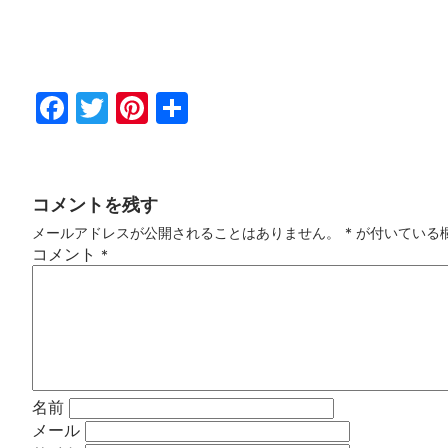
Fac
Twi
Pin
共
ebo
tter
ter
有
ok
est
コメントを残す
メールアドレスが公開されることはありません。
*
が付いている
コメント
*
名前
メール