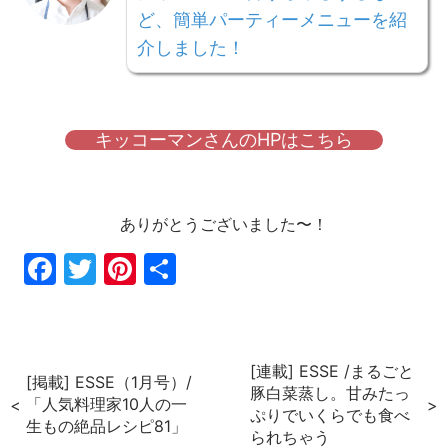
ど、簡単パーティーメニューを紹
介しました！
キッコーマンさんのHPはこちら
ありがとうございました〜！
Fac
Twi
Pin
共
ebo
tter
ter
有
ok
est
[連載] ESSE /まるごと
[掲載] ESSE（1月号）/
豚白菜蒸し。甘みたっ
「人気料理家10人の一
ぷりでいくらでも食べ
生もの絶品レシピ81」
られちゃう