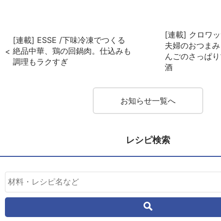
ok
est
[連載] クロワッ
[連載] ESSE /下味冷凍でつくる
夫婦のおつまみ
絶品中華、鶏の回鍋肉。仕込みも
んごのさっぱり
調理もラクすぎ
酒
お知らせ一覧へ
レシピ検索