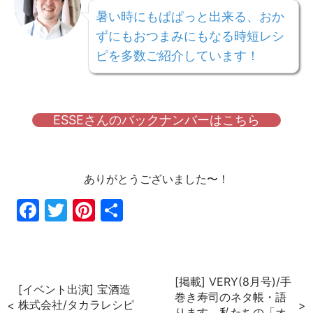
暑い時にもぱぱっと出来る、おか
ずにもおつまみにもなる時短レシ
ピを多数ご紹介しています！
ESSEさんのバックナンバーはこちら
ありがとうございました〜！
Fac
Twi
Pin
共
ebo
tter
ter
有
ok
est
[掲載] VERY(8月号)/手
[イベント出演] 宝酒造
巻き寿司のネタ帳・語
株式会社/タカラレシピ
ります、私たちの「オ