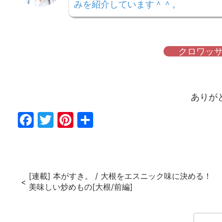
みを紹介しています＾＾。
クロワッサ
ありが
Fac
Twi
Pin
共
ebo
tter
ter
有
ok
est
[連載] 本がすき。 / 大根をエスニック味に決める！
美味しい炒めもの[大根/前編]