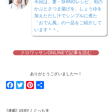
今回は、妻・SHINOレシピ、旬の
かぶとさつま揚げを、しょうゆを
加えただし汁でシンプルに煮た
「おでん風」の一品をご紹介して
います＾＾。
クロワッサンONLINEで記事を読む
ありがとうございました〜！
Fac
Twi
Pin
共
ebo
tter
ter
有
ok
est
[連載] VERY / ぐっち夫