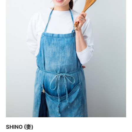
SHINO (妻)