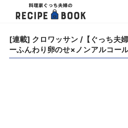
[連載] クロワッサン /【ぐっち
ーふんわり卵のせ×ノンアルコー