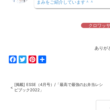
まみをご紹介しています＾＾
クロワッサ
ありが
Fac
Twi
Pin
共
ebo
tter
ter
有
ok
est
[掲載] ESSE（4月号）/「最高で最強のお弁当レシ
ピブック2022」