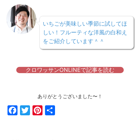
いちごが美味しい季節に試してほ
しい！フルーティな洋風の白和え
をご紹介しています＾＾
クロワッサンONLINEで記事を読む
ありがとうございました〜！
Fac
Twi
Pin
共
ebo
tter
ter
有
ok
est