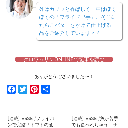
外はカリッと香ばしく、中はほく
ほくの「フライド里芋」。そこに
たらこバターをかけて仕上げる一
品をご紹介しています＾＾
クロワッサンONLINEで記事を読む
ありがとうございました〜！
Fac
Twi
Pin
共
ebo
tter
ter
有
ok
est
[連載] ESSE /フライパ
[連載] ESSE /魚が苦手
ンで完結「トマトの煮
でも食べれちゃう「サ