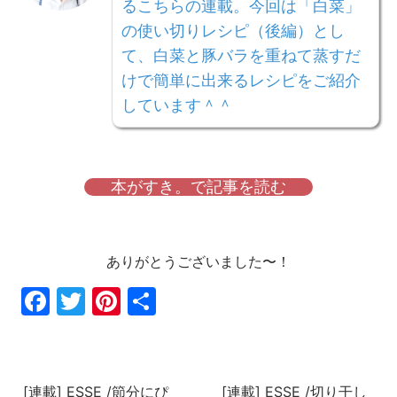
るこちらの連載。今回は「白菜」
の使い切りレシピ（後編）とし
て、白菜と豚バラを重ねて蒸すだ
けで簡単に出来るレシピをご紹介
しています＾＾
本がすき。で記事を読む
ありがとうございました〜！
Fac
Twi
Pin
共
ebo
tter
ter
有
ok
est
[連載] ESSE /節分にぴ
[連載] ESSE /切り干し