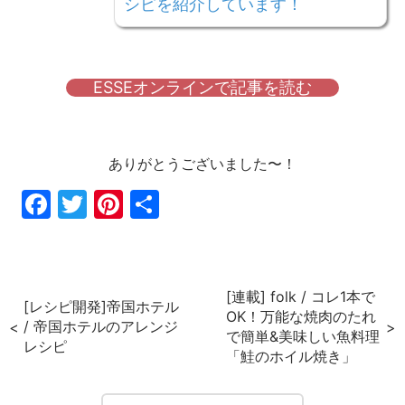
シピを紹介しています！
ESSEオンラインで記事を読む
ありがとうございました〜！
Fac
Twi
Pin
共
ebo
tter
ter
有
ok
est
[連載] folk / コレ1本で
[レシピ開発]帝国ホテル
OK！万能な焼肉のたれ
/ 帝国ホテルのアレンジ
で簡単&美味しい魚料理
レシピ
「鮭のホイル焼き」