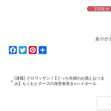
ESSE
ありが
Fac
Twi
Pin
共
ebo
tter
ter
有
ok
est
[連載] クロワッサン /【ぐっち夫婦のお酒とおつま
み】ちくわとチーズの海苔春巻き×ハイボール