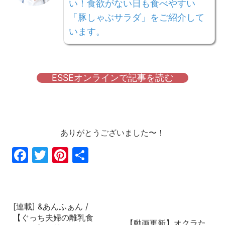
い！食欲がない日も食べやすい
「豚しゃぶサラダ」をご紹介して
います。
ESSEオンラインで記事を読む
ありがとうございました〜！
Fac
Twi
Pin
共
ebo
tter
ter
有
ok
est
[連載] &あんふぁん /
【ぐっち夫婦の離乳食
【動画更新】オクラた